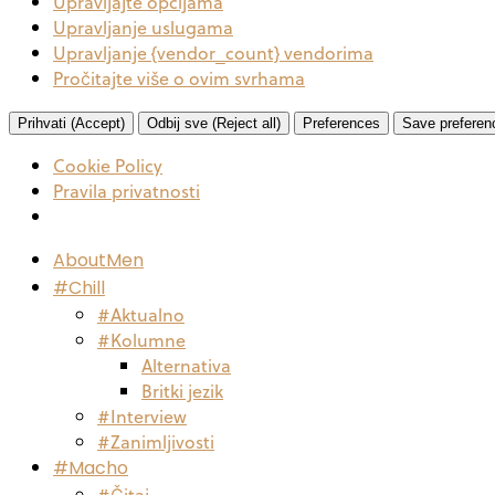
Upravljajte opcijama
Upravljanje uslugama
Upravljanje {vendor_count} vendorima
Pročitajte više o ovim svrhama
Prihvati (Accept)
Odbij sve (Reject all)
Preferences
Save preferen
Cookie Policy
Pravila privatnosti
AboutMen
#Chill
#Aktualno
#Kolumne
Alternativa
Britki jezik
#Interview
#Zanimljivosti
#Macho
#Čitaj