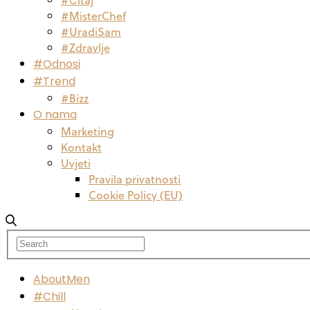
#MisterChef
#UradiSam
#Zdravlje
#Odnosi
#Trend
#Bizz
O nama
Marketing
Kontakt
Uvjeti
Pravila privatnosti
Cookie Policy (EU)
AboutMen
#Chill