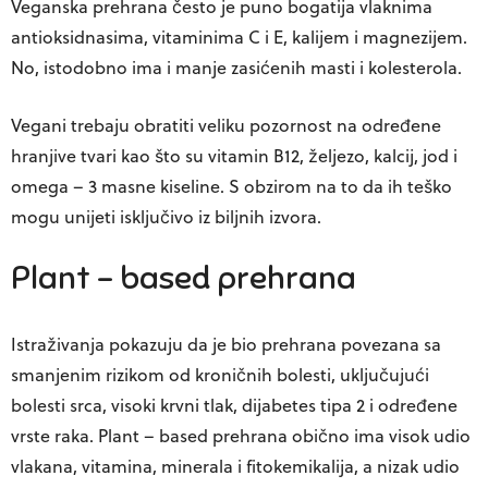
Veganska prehrana često je puno bogatija vlaknima
antioksidnasima, vitaminima C i E, kalijem i magnezijem.
No, istodobno ima i manje zasićenih masti i kolesterola.
Vegani trebaju obratiti veliku pozornost na određene
hranjive tvari kao što su vitamin B12, željezo, kalcij, jod i
omega – 3 masne kiseline. S obzirom na to da ih teško
mogu unijeti isključivo iz biljnih izvora.
Plant – based prehrana
Istraživanja pokazuju da je bio prehrana povezana sa
smanjenim rizikom od kroničnih bolesti, uključujući
bolesti srca, visoki krvni tlak, dijabetes tipa 2 i određene
vrste raka. Plant – based prehrana obično ima visok udio
vlakana, vitamina, minerala i fitokemikalija, a nizak udio