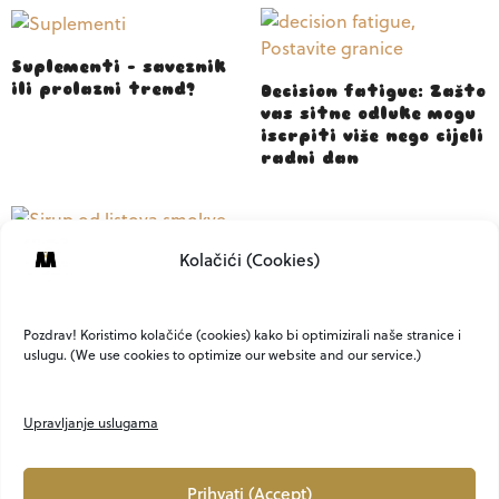
Suplementi – saveznik
ili prolazni trend?
Decision fatigue: Zašto
vas sitne odluke mogu
iscrpiti više nego cijeli
radni dan
Kolačići (Cookies)
Sirup od listova
smokve – riznica
mediteranskih okusa
Pozdrav! Koristimo kolačiće (cookies) kako bi optimizirali naše stranice i
uslugu. (We use cookies to optimize our website and our service.)
Upravljanje uslugama
Prihvati (Accept)