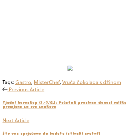
Tags:
Gastro
,
MIsterChef
,
Vruća čokolada s džinom
Previous Article
Tjedni horoskop (1.–7.12.): Početak prosinca donosi velike
promjene za sve znakove
Next Article
Što vas sprječava da budete istinski sretni?