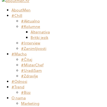
AboutMen
#Chill
#Aktualno
#Kolumne
Alternativa
Britki jezik
#Interview
#Zanimljivosti
#Macho
#Čitaj
#MisterChef
#UradiSam
#Zdravlje
#Odnosi
#Trend
#Bizz
O nama
Marketing