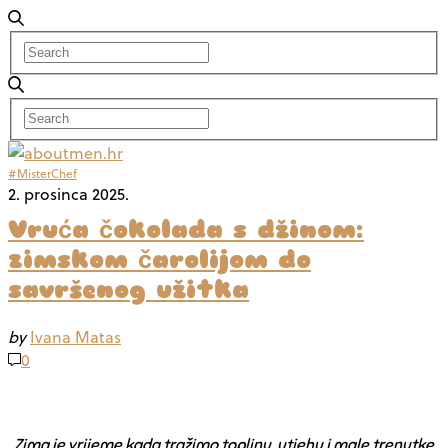
#MisterChef
2. prosinca 2025.
Vruća čokolada s džinom:
zimskom čarolijom do
savršenog užitka
by
Ivana Matas
0
Zima je vrijeme kada tražimo toplinu, utjehu i male trenutke