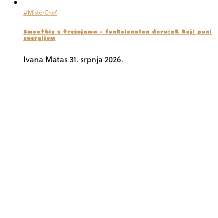
#MisterChef
Smoothie s trešnjama – funkcionalan doručak koji puni
energijom
Ivana Matas
31. srpnja 2026.