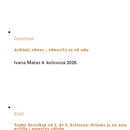
Zanimljivosti
Godišnji odmor – odmorite se od sebe
Ivana Matas
4. kolovoza 2026.
#Chill
Tjedni horoskop od 3. do 9. kolovoza: Vrijeme je za nove
prilike i pametne odluke