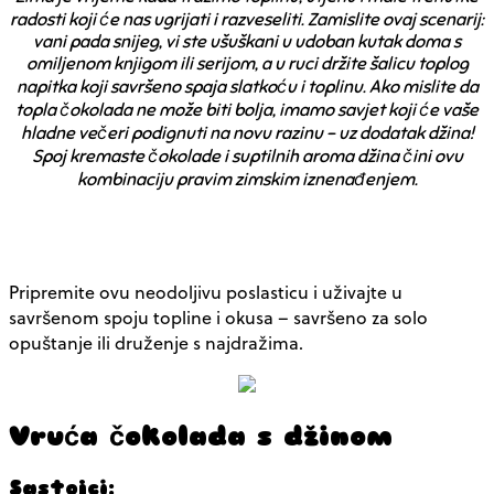
radosti koji će nas ugrijati i razveseliti. Zamislite ovaj scenarij:
vani pada snijeg, vi ste ušuškani u udoban kutak doma s
omiljenom knjigom ili serijom, a u ruci držite šalicu toplog
napitka koji savršeno spaja slatkoću i toplinu. Ako mislite da
topla čokolada ne može biti bolja, imamo savjet koji će vaše
hladne večeri podignuti na novu razinu – uz dodatak džina!
Spoj kremaste čokolade i suptilnih aroma džina čini ovu
kombinaciju pravim zimskim iznenađenjem.
Pripremite ovu neodoljivu poslasticu i uživajte u
savršenom spoju topline i okusa – savršeno za solo
opuštanje ili druženje s najdražima.
Vruća čokolada s džinom
Sastojci: