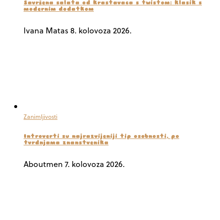
Savršena salata od krastavaca s twistom: klasik s
modernim dodatkom
Ivana Matas
8. kolovoza 2026.
Zanimljivosti
Introverti su najrazvijeniji tip osobnosti, po
tvrdnjama znanstvenika
Aboutmen
7. kolovoza 2026.