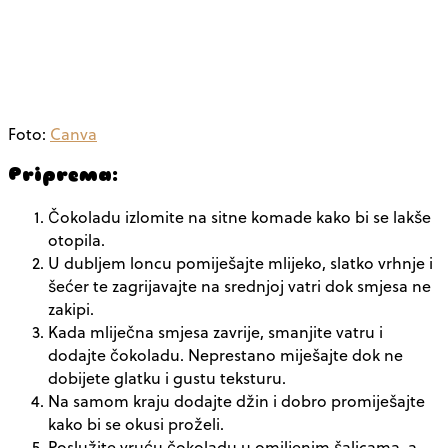
Foto:
Canva
Priprema:
Čokoladu izlomite na sitne komade kako bi se lakše
otopila.
U dubljem loncu pomiješajte mlijeko, slatko vrhnje i
šećer te zagrijavajte na srednjoj vatri dok smjesa ne
zakipi.
Kada mliječna smjesa zavrije, smanjite vatru i
dodajte čokoladu. Neprestano miješajte dok ne
dobijete glatku i gustu teksturu.
Na samom kraju dodajte džin i dobro promiješajte
kako bi se okusi proželi.
Poslužite vruću čokoladu u omiljenim šalicama, a