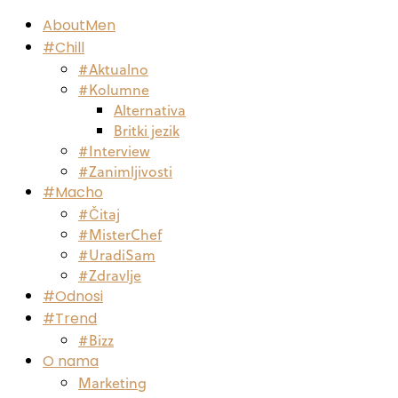
AboutMen
#Chill
#Aktualno
#Kolumne
Alternativa
Britki jezik
#Interview
#Zanimljivosti
#Macho
#Čitaj
#MisterChef
#UradiSam
#Zdravlje
#Odnosi
#Trend
#Bizz
O nama
Marketing