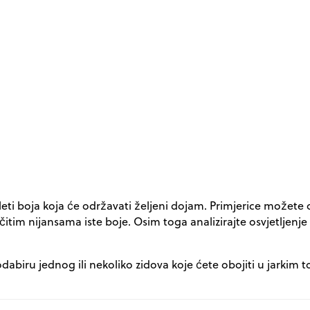
paleti boja koja će održavati željeni dojam. Primjerice može
itim nijansama iste boje. Osim toga analizirajte osvjetljenje 
 odabiru jednog ili nekoliko zidova koje ćete obojiti u jarki