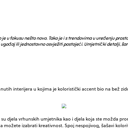
 je u fokusu nešto novo. Tako je i s trendovima u uređenju prost
ji ugođaj ili jednostavno osvježiti postojeći. Umjetnički detalji, š
tih interijera u kojima je koloristički accent bio na bež zid
 djela vrhunskih umjetnika kao i djela koja ste možda prona
ima možete izabrati kreativnost. Spoj nespojivog, šašavi kol