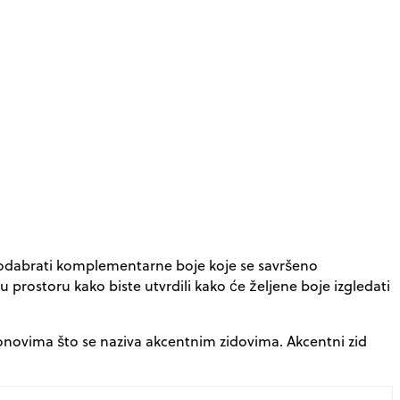
te odabrati komplementarne boje koje se savršeno
u prostoru kako biste utvrdili kako će željene boje izgledati
m tonovima što se naziva akcentnim zidovima. Akcentni zid