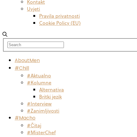
Kontakt
Uvjeti
Pravila privatnosti
Cookie Policy (EU)
AboutMen
#Chill
#Aktualno
#Kolumne
Alternativa
Britki jezik
#Interview
#Zanimljivosti
#Macho
#Čitaj
#MisterChef