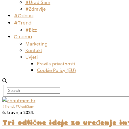
#UradiSam
#Zdravlje
#Odnosi
#Trend
#Bizz
O nama
Marketing
Kontakt
Uvjeti
Pravila privatnosti
Cookie Policy (EU)
#Trend
,
#UradiSam
6. travnja 2024.
Tri odlične ideje za uređenje in