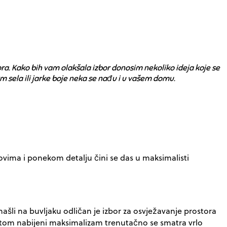
ora. Kako bih vam olakšala izbor donosim nekoliko ideja koje se
arm sela ili jarke boje neka se nađu i u vašem domu.
ovima i ponekom detalju čini se das u maksimalisti
šli na buvljaku odličan je izbor za osvježavanje prostora
oritom nabijeni maksimalizam trenutačno se smatra vrlo