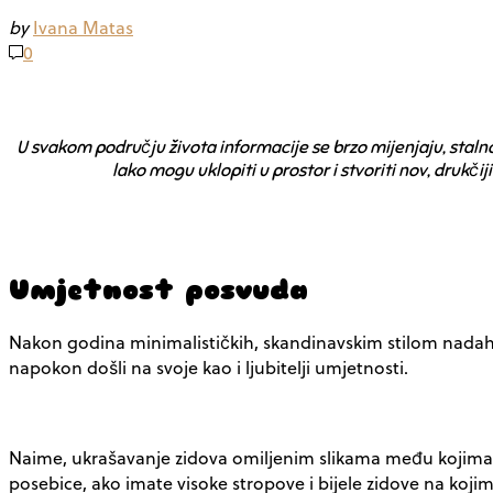
by
Ivana Matas
0
U svakom području života informacije se brzo mijenjaju, stalno
lako mogu uklopiti u prostor i stvoriti nov, drukči
Umjetnost posvuda
Nakon godina minimalističkih, skandinavskim stilom nadahnu
napokon došli na svoje kao i ljubitelji umjetnosti.
Naime, ukrašavanje zidova omiljenim slikama među kojima su
posebice, ako imate visoke stropove i bijele zidove na koj