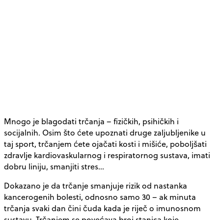
Mnogo je blagodati trčanja – fizičkih, psihičkih i
socijalnih. Osim što ćete upoznati druge zaljubljenike u
taj sport, trčanjem ćete ojačati kosti i mišiće, poboljšati
zdravlje kardiovaskularnog i respiratornog sustava, imati
dobru liniju, smanjiti stres…
Dokazano je da trčanje smanjuje rizik od nastanka
kancerogenih bolesti, odnosno samo 30 – ak minuta
trčanja svaki dan čini čuda kada je riječ o imunosnom
sustavu. Trčanjem se povećava broj stanica koje