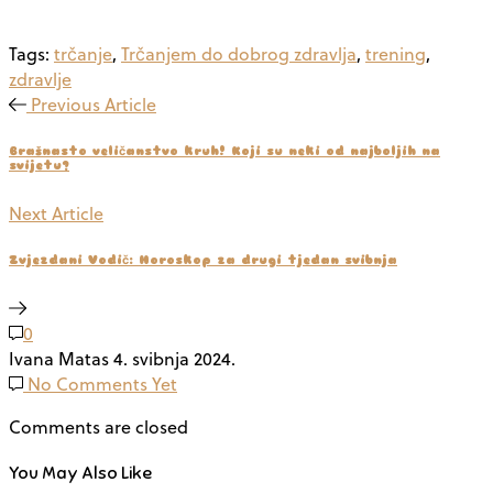
Tags:
trčanje
,
Trčanjem do dobrog zdravlja
,
trening
,
zdravlje
Previous Article
Brašnasto veličanstvo kruh! Koji su neki od najboljih na
svijetu?
Next Article
Zvjezdani Vodič: Horoskop za drugi tjedan svibnja
0
Ivana Matas
4. svibnja 2024.
No Comments Yet
Comments are closed
You May Also Like