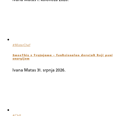
#MisterChef
Smoothie s trešnjama – funkcionalan doručak koji puni
energijom
Ivana Matas
31. srpnja 2026.
#Chill