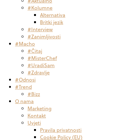
#Aktualno
#Kolumne
Alternativa
Britki jezik
#Interview
#Zanimljivosti
#Macho
#Čitaj
#MisterChef
#UradiSam
#Zdravlje
#Odnosi
#Trend
#Bizz
O nama
Marketing
Kontakt
Uvjeti
Pravila privatnosti
Cookie Policy (EU)