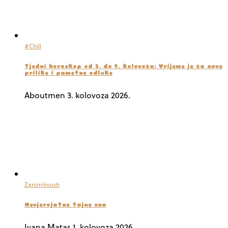
#Chill
Tjedni horoskop od 3. do 9. kolovoza: Vrijeme je za nove
prilike i pametne odluke
Aboutmen
3. kolovoza 2026.
Zanimljivosti
Nevjerojatne tajne sna
Ivana Matas
1. kolovoza 2026.