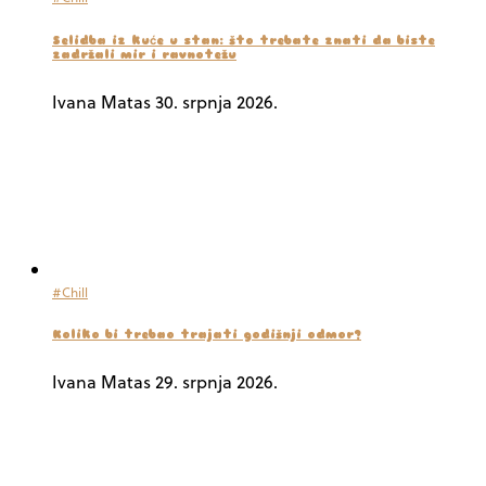
Selidba iz kuće u stan: što trebate znati da biste
zadržali mir i ravnotežu
Ivana Matas
30. srpnja 2026.
#Chill
Koliko bi trebao trajati godišnji odmor?
Ivana Matas
29. srpnja 2026.