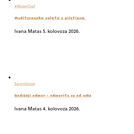
#MisterChef
Mediteranska salata s piletinom
Ivana Matas
5. kolovoza 2026.
Zanimljivosti
Godišnji odmor – odmorite se od sebe
Ivana Matas
4. kolovoza 2026.