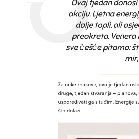
Ovaj tjedan donosi 
akciju. Ljetna energi
dalje topli, ali o
preokreta. Venera i
sve češće pitamo: š
mir,
Za neke znakove, ovo je tjedan oslob
druge, tjedan stvaranja – planova, o
uspoređivati ga s tuđim. Energije 
što dolazi.