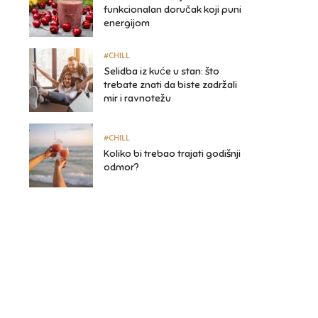
funkcionalan doručak koji puni
energijom
#CHILL
Selidba iz kuće u stan: što
trebate znati da biste zadržali
mir i ravnotežu
#CHILL
Koliko bi trebao trajati godišnji
odmor?