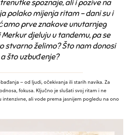
trenutke spoznaje, ali i pozive na
ja polako mijenja ritam – dani su i
sjećamo prve znakove unutarnjeg
 Merkur djeluju u tandemu, pa se
to stvarno želimo? Što nam donosi
 a što uzbuđenje?
ađanja – od ljudi, očekivanja ili starih navika. Za
dnosa, fokusa. Ključno je slušati svoj ritam i ne
su intenzivne, ali vode prema jasnijem pogledu na ono