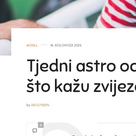
#CHILL
18. KOLOVOZA 2025.
Tjedni astro od
što kažu zvijez
by
ABOUTMEN
0