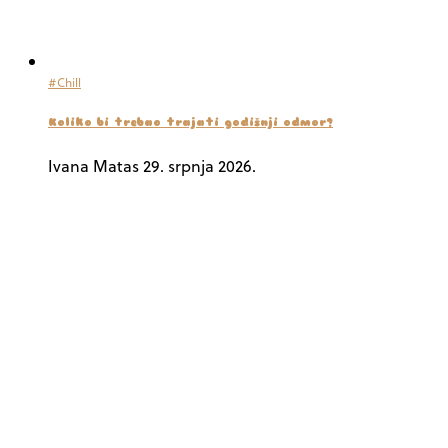
#Chill
Koliko bi trebao trajati godišnji odmor?
Ivana Matas
29. srpnja 2026.