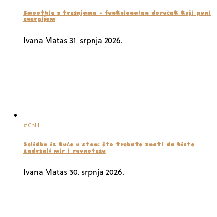
Smoothie s trešnjama – funkcionalan doručak koji puni
energijom
Ivana Matas
31. srpnja 2026.
#Chill
Selidba iz kuće u stan: što trebate znati da biste
zadržali mir i ravnotežu
Ivana Matas
30. srpnja 2026.