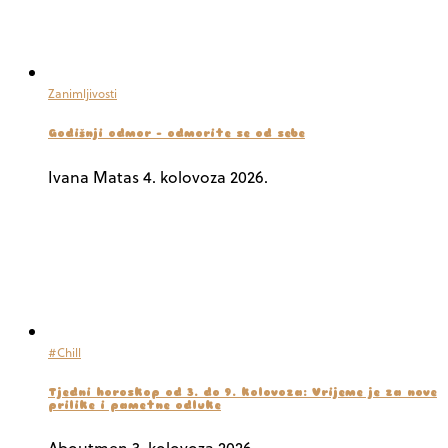
Zanimljivosti
Godišnji odmor – odmorite se od sebe
Ivana Matas
4. kolovoza 2026.
#Chill
Tjedni horoskop od 3. do 9. kolovoza: Vrijeme je za nove
prilike i pametne odluke
Aboutmen
3. kolovoza 2026.