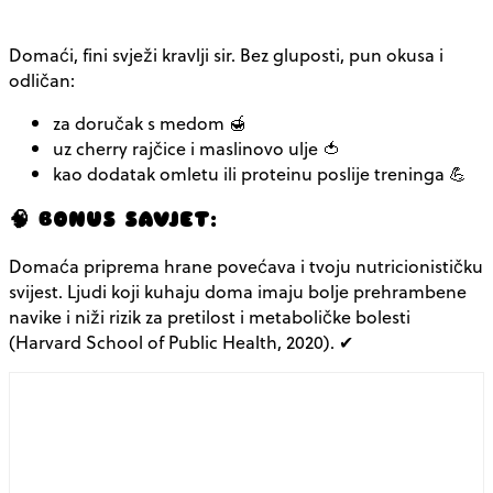
Domaći, fini svježi kravlji sir. Bez gluposti, pun okusa i
odličan:
za doručak s medom 🍯
uz cherry rajčice i maslinovo ulje 🍅
kao dodatak omletu ili proteinu poslije treninga 💪
🧠 BONUS SAVJET:
Domaća priprema hrane povećava i tvoju
nutricionističku
svijest
. Ljudi koji kuhaju doma imaju bolje prehrambene
navike i niži rizik za pretilost i metaboličke bolesti
(Harvard School of Public Health, 2020). ✔