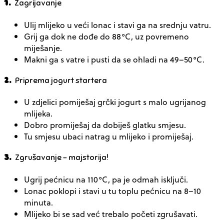
1.
Zagrijavanje
Ulij mlijeko u veći lonac i stavi ga na srednju vatru.
Grij ga dok ne dođe do
88°C
, uz povremeno
miješanje.
Makni ga s vatre i pusti da se ohladi na
49–50°C
.
2.
Priprema jogurt startera
U zdjelici pomiješaj grčki jogurt s malo ugrijanog
mlijeka.
Dobro promiješaj da dobiješ glatku smjesu.
Tu smjesu ubaci natrag u mlijeko i promiješaj.
3.
Zgrušavanje – majstorija!
Ugrij pećnicu na
110°C
, pa je odmah isključi.
Lonac poklopi i stavi u tu toplu pećnicu na
8–10
minuta
.
Mlijeko bi se sad već trebalo početi zgrušavati.