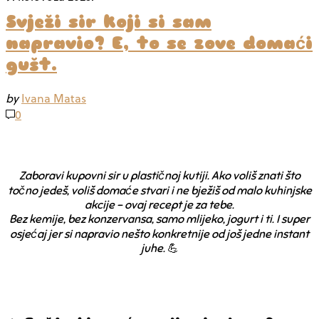
Svježi sir koji si sam
napravio? E, to se zove domaći
gušt.
by
Ivana Matas
0
Zaboravi kupovni sir u plastičnoj kutiji. Ako voliš znati što
točno jedeš, voliš domaće stvari i ne bježiš od malo kuhinjske
akcije – ovaj recept je za tebe.
Bez kemije, bez konzervansa, samo
mlijeko, jogurt i ti
. I super
osjećaj jer si napravio nešto konkretnije od još jedne instant
juhe.
💪