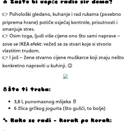
🔥 Zašto bi uopće radio sir doma?
👉 Psihološki gledano, kuhanje i rad rukama (posebno
priprema hrane) potiče osjećaj kontrole, prisutnosti i
smanjuje stres.
👉 Osim toga, ljudi više cijene ono što sami naprave –
zove se
IKEA efekt
: vežeš se za stvari koje si stvorio
vlastitim trudom.
👉 I još – žene stvarno cijene muškarce koji znaju nešto
konkretno napraviti u kuhinji. 😉
🧂Što ti treba:
3,8 L punomasnog mlijeka
🥛
6 žlica grčkog jogurta
(što gušći, to bolje)
🔧 Kako se radi – korak po korak: