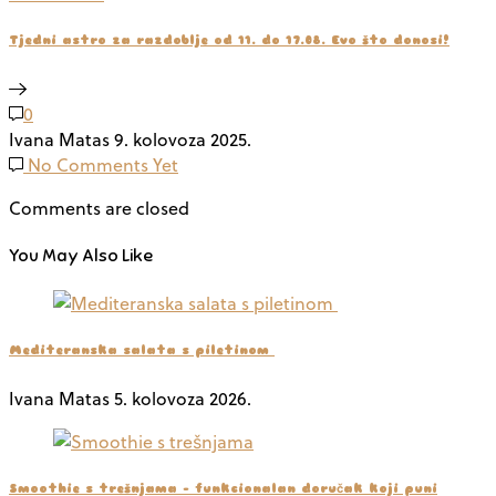
Tjedni astro za razdoblje od 11. do 17.08. Evo što donosi!
0
Ivana Matas
9. kolovoza 2025.
No Comments Yet
Comments are closed
You May Also Like
Mediteranska salata s piletinom
Ivana Matas
5. kolovoza 2026.
Smoothie s trešnjama – funkcionalan doručak koji puni