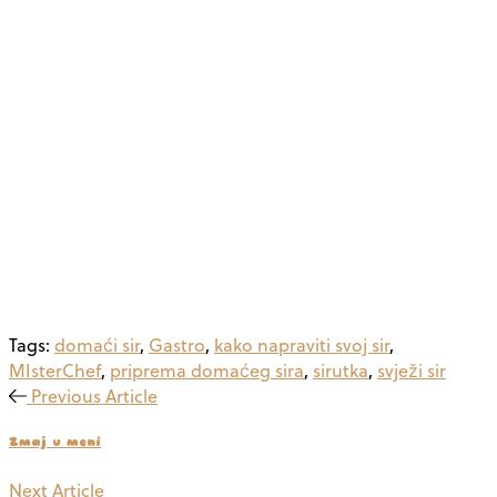
Tags:
domaći sir
,
Gastro
,
kako napraviti svoj sir
,
MIsterChef
,
priprema domaćeg sira
,
sirutka
,
svježi sir
Previous Article
Zmaj u meni
Next Article