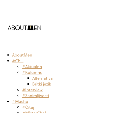
AboutMen
#Chill
#Aktualno
#Kolumne
Alternativa
Britki jezik
#Interview
#Zanimljivosti
#Macho
#Čitaj
#MisterChef