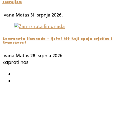
energijom
Ivana Matas
31. srpnja 2026.
Zamrznuta limunada – ljetni hit koji spaja svježinu i
kremoznost
Ivana Matas
28. srpnja 2026.
Zaprati nas