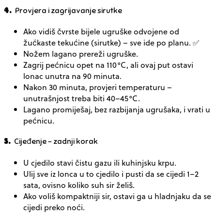
4.
Provjera i zagrijavanje sirutke
Ako vidiš
čvrste bijele ugruške
odvojene od
žućkaste tekućine (sirutke) – sve ide po planu. ✅
Nožem lagano prereži ugruške.
Zagrij pećnicu opet na
110°C
, ali ovaj put ostavi
lonac unutra na
90 minuta
.
Nakon
30 minuta
, provjeri temperaturu –
unutrašnjost treba biti
40–45°C
.
Lagano promiješaj, bez razbijanja ugrušaka, i vrati u
pećnicu.
5.
Cijeđenje – zadnji korak
U cjedilo stavi čistu gazu ili kuhinjsku krpu.
Ulij sve iz lonca u to cjedilo i pusti da se
cijedi 1–2
sata
, ovisno koliko suh sir želiš.
Ako voliš kompaktniji sir, ostavi ga u hladnjaku da se
cijedi
preko noći
.