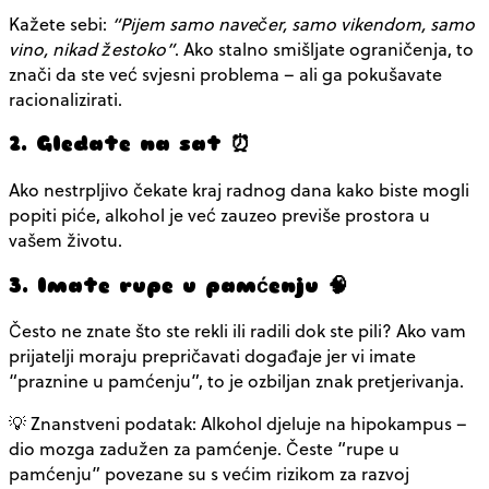
Kažete sebi:
“Pijem samo navečer, samo vikendom, samo
vino, nikad žestoko”
. Ako stalno smišljate ograničenja, to
znači da ste već svjesni problema – ali ga pokušavate
racionalizirati.
2. Gledate na sat ⏰
Ako nestrpljivo čekate kraj radnog dana kako biste mogli
popiti piće, alkohol je već zauzeo previše prostora u
vašem životu.
3. Imate rupe u pamćenju 🧠
Često ne znate što ste rekli ili radili dok ste pili? Ako vam
prijatelji moraju prepričavati događaje jer vi imate
“praznine u pamćenju”, to je ozbiljan znak pretjerivanja.
💡
Znanstveni podatak:
Alkohol djeluje na hipokampus –
dio mozga zadužen za pamćenje. Česte “rupe u
pamćenju” povezane su s većim rizikom za razvoj