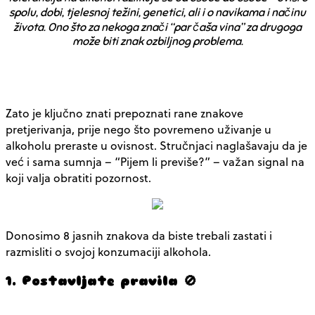
spolu, dobi, tjelesnoj težini, genetici, ali i o navikama i načinu
života. Ono što za nekoga znači “par čaša vina” za drugoga
može biti znak ozbiljnog problema.
Zato je ključno znati prepoznati
rane znakove
pretjerivanja
, prije nego što povremeno uživanje u
alkoholu preraste u ovisnost. Stručnjaci naglašavaju da je
već i sama sumnja – “Pijem li previše?” – važan signal na
koji valja obratiti pozornost.
Donosimo
8 jasnih znakova
da biste trebali zastati i
razmisliti o svojoj konzumaciji alkohola.
1. Postavljate pravila 🚫