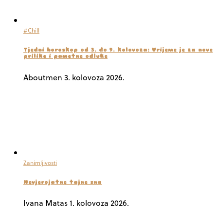
#Chill
Tjedni horoskop od 3. do 9. kolovoza: Vrijeme je za nove
prilike i pametne odluke
Aboutmen
3. kolovoza 2026.
Zanimljivosti
Nevjerojatne tajne sna
Ivana Matas
1. kolovoza 2026.