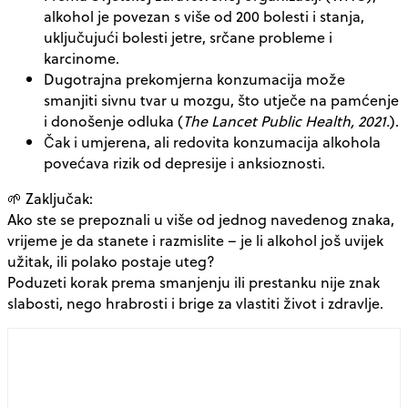
alkohol je povezan s više od 200 bolesti i stanja
,
uključujući bolesti jetre, srčane probleme i
karcinome.
Dugotrajna prekomjerna konzumacija može
smanjiti
sivnu tvar u mozgu
, što utječe na pamćenje
i donošenje odluka (
The Lancet Public Health, 2021.
).
Čak i
umjerena, ali redovita konzumacija
alkohola
povećava rizik od depresije i anksioznosti.
🌱
Zaključak:
Ako ste se prepoznali u više od jednog navedenog znaka,
vrijeme je da stanete i razmislite – je li alkohol još uvijek
užitak, ili polako postaje uteg?
Poduzeti korak prema smanjenju ili prestanku nije znak
slabosti, nego hrabrosti i brige za vlastiti život i zdravlje.