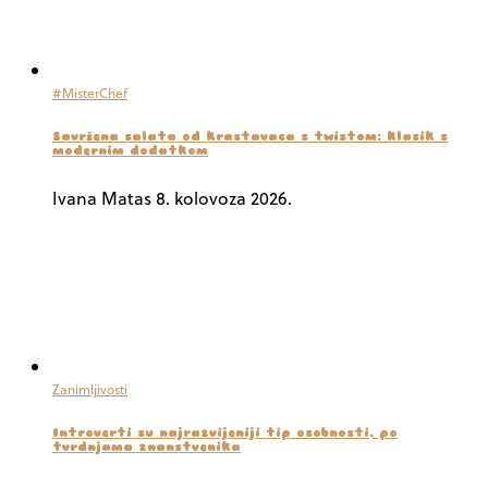
#MisterChef
Savršena salata od krastavaca s twistom: klasik s
modernim dodatkom
Ivana Matas
8. kolovoza 2026.
Zanimljivosti
Introverti su najrazvijeniji tip osobnosti, po
tvrdnjama znanstvenika