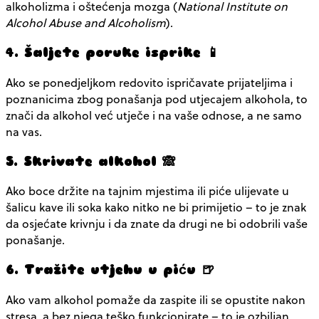
alkoholizma i oštećenja mozga (
National Institute on
Alcohol Abuse and Alcoholism
).
4. Šaljete poruke isprike 📱
Ako se ponedjeljkom redovito ispričavate prijateljima i
poznanicima zbog ponašanja pod utjecajem alkohola, to
znači da alkohol već utječe i na vaše odnose, a ne samo
na vas.
5. Skrivate alkohol 🙈
Ako boce držite na tajnim mjestima ili piće ulijevate u
šalicu kave ili soka kako nitko ne bi primijetio – to je znak
da osjećate krivnju i da znate da drugi ne bi odobrili vaše
ponašanje.
6. Tražite utjehu u piću 🍺
Ako vam alkohol pomaže da zaspite ili se opustite nakon
stresa, a bez njega teško funkcionirate – to je ozbiljan