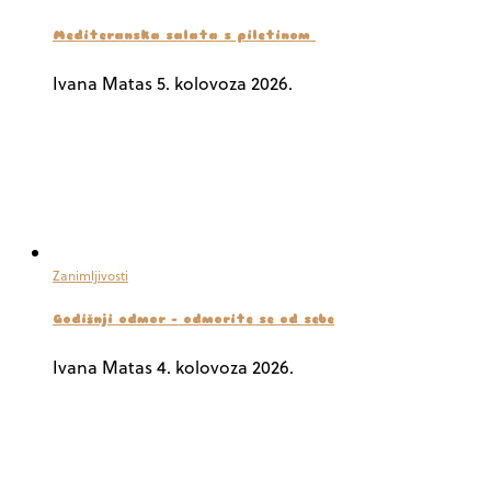
Mediteranska salata s piletinom
Ivana Matas
5. kolovoza 2026.
Zanimljivosti
Godišnji odmor – odmorite se od sebe
Ivana Matas
4. kolovoza 2026.