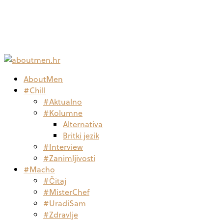
AboutMen
#Chill
#Aktualno
#Kolumne
Alternativa
Britki jezik
#Interview
#Zanimljivosti
#Macho
#Čitaj
#MisterChef
#UradiSam
#Zdravlje