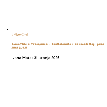
#MisterChef
Smoothie s trešnjama – funkcionalan doručak koji puni
energijom
Ivana Matas
31. srpnja 2026.