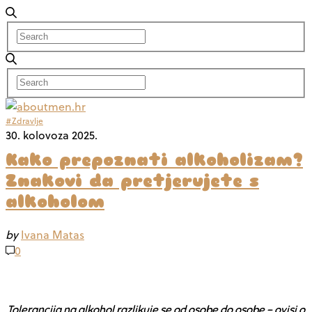
#Zdravlje
30. kolovoza 2025.
Kako prepoznati alkoholizam?
Znakovi da pretjerujete s
alkoholom
by
Ivana Matas
0
Tolerancija na alkohol razlikuje se od osobe do osobe – ovisi o