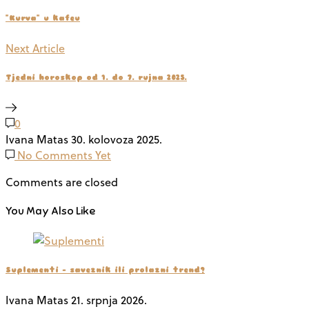
"Kurva" u kafeu
Next Article
Tjedni horoskop od 1. do 7. rujna 2025.
0
Ivana Matas
30. kolovoza 2025.
No Comments Yet
Comments are closed
You May Also Like
Suplementi – saveznik ili prolazni trend?
Ivana Matas
21. srpnja 2026.