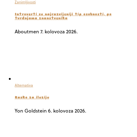
Zanimljivosti
Introverti su najrazvijeniji tip osobnosti, po
tvrdnjama znanstvenika
Aboutmen
7. kolovoza 2026.
Alternativa
Kasko za iluziju
Yon Goldstein
6. kolovoza 2026.