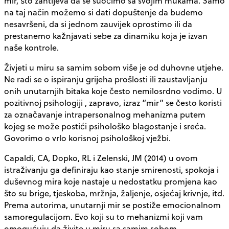
mir, što zahtijeva da se suočimo sa svojim mukama. Samo
na taj način možemo si dati dopuštenje da budemo
nesavršeni, da si jednom zauvijek oprostimo ili da
prestanemo kažnjavati sebe za dinamiku koja je izvan
naše kontrole.
Živjeti u miru sa samim sobom više je od duhovne utjehe.
Ne radi se o ispiranju grijeha prošlosti ili zaustavljanju
onih unutarnjih bitaka koje često nemilosrdno vodimo. U
pozitivnoj psihologiji , zapravo, izraz “mir” se često koristi
za označavanje intrapersonalnog mehanizma putem
kojeg se može postići psihološko blagostanje i sreća.
Govorimo o vrlo korisnoj psihološkoj vježbi.
Capaldi, CA, Dopko, RL i Zelenski, JM (2014) u ovom
istraživanju ga definiraju kao stanje smirenosti, spokoja i
duševnog mira koje nastaje u nedostatku promjena kao
što su brige, tjeskoba, mržnja, žaljenje, osjećaj krivnje, itd.
Prema autorima, unutarnji mir se postiže emocionalnom
samoregulacijom. Evo koji su to mehanizmi koji vam
omogućuju da živite u miru sa samim sobom.