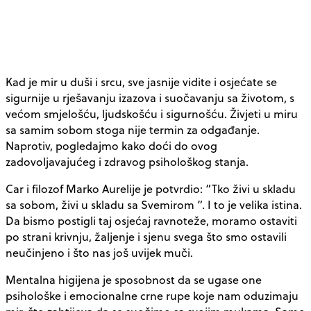
Kad je mir u duši i srcu, sve jasnije vidite i osjećate se
sigurnije u rješavanju izazova i suočavanju sa životom, s
većom smjelošću, ljudskošću i sigurnošću. Živjeti u miru
sa samim sobom stoga nije termin za odgađanje.
Naprotiv, pogledajmo kako doći do ovog
zadovoljavajućeg i zdravog psihološkog stanja.
Car i filozof Marko Aurelije je potvrdio: “Tko živi u skladu
sa sobom, živi u skladu sa Svemirom ”. I to je velika istina.
Da bismo postigli taj osjećaj ravnoteže, moramo ostaviti
po strani krivnju, žaljenje i sjenu svega što smo ostavili
neučinjeno i što nas još uvijek muči.
Mentalna higijena je sposobnost da se ugase one
psihološke i emocionalne crne rupe koje nam oduzimaju