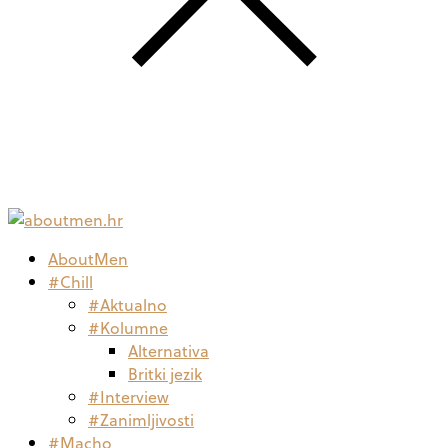
AboutMen
#Chill
#Aktualno
#Kolumne
Alternativa
Britki jezik
#Interview
#Zanimljivosti
#Macho