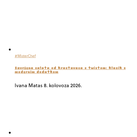
#MisterChef
Savršena salata od krastavaca s twistom: klasik s
modernim dodatkom
Ivana Matas
8. kolovoza 2026.