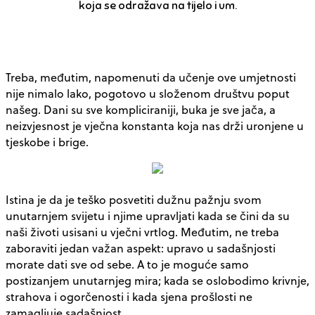
koja se odražava na tijelo i um.
Treba, međutim, napomenuti da učenje ove umjetnosti
nije nimalo lako, pogotovo u složenom društvu poput
našeg. Dani su sve kompliciraniji, buka je sve jača, a
neizvjesnost je vječna konstanta koja nas drži uronjene u
tjeskobe i brige.
Istina je da je teško posvetiti dužnu pažnju svom
unutarnjem svijetu i njime upravljati kada se čini da su
naši životi usisani u vječni vrtlog. Međutim, ne treba
zaboraviti jedan važan aspekt: ​​upravo u sadašnjosti
morate dati sve od sebe. A to je moguće samo
postizanjem unutarnjeg mira; kada se oslobodimo krivnje,
strahova i ogorčenosti i kada sjena prošlosti ne
zamagljuje sadašnjost.