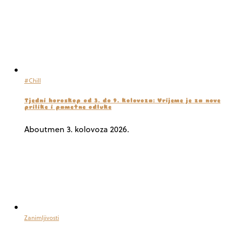
#Chill
Tjedni horoskop od 3. do 9. kolovoza: Vrijeme je za nove
prilike i pametne odluke
Aboutmen
3. kolovoza 2026.
Zanimljivosti