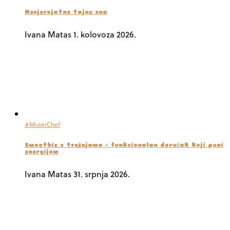
Nevjerojatne tajne sna
Ivana Matas
1. kolovoza 2026.
#MisterChef
Smoothie s trešnjama – funkcionalan doručak koji puni
energijom
Ivana Matas
31. srpnja 2026.