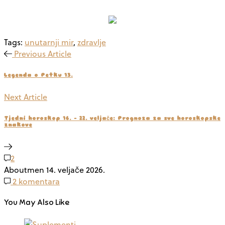
Tags:
unutarnji mir
,
zdravlje
Previous Article
Legenda o Petku 13.
Next Article
Tjedni horoskop 16. – 22. veljače: Prognoza za sve horoskopske
znakove
2
Aboutmen
14. veljače 2026.
2 komentara
You May Also Like