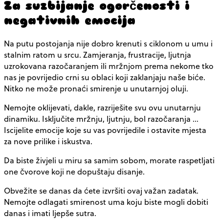
Za suzbijanje ogorčenosti i
negativnih emocija
Na putu postojanja nije dobro krenuti s ciklonom u umu i
stalnim ratom u srcu. Zamjeranja, frustracije, ljutnja
uzrokovana razočaranjem ili mržnjom prema nekome tko
nas je povrijedio crni su oblaci koji zaklanjaju naše biće.
Nitko ne može pronaći smirenje u unutarnjoj oluji.
Nemojte oklijevati, dakle, razriješite svu ovu unutarnju
dinamiku. Isključite mržnju, ljutnju, bol razočaranja …
Iscijelite emocije koje su vas povrijedile i ostavite mjesta
za nove prilike i iskustva.
Da biste živjeli u miru sa samim sobom, morate raspetljati
one čvorove koji ne dopuštaju disanje.
Obvežite se danas da ćete izvršiti ovaj važan zadatak.
Nemojte odlagati smirenost uma koju biste mogli dobiti
danas i imati ljepše sutra.