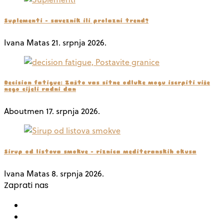
Suplementi – saveznik ili prolazni trend?
Ivana Matas
21. srpnja 2026.
Decision fatigue: Zašto vas sitne odluke mogu iscrpiti više
nego cijeli radni dan
Aboutmen
17. srpnja 2026.
Sirup od listova smokve – riznica mediteranskih okusa
Ivana Matas
8. srpnja 2026.
Zaprati nas