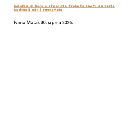
Selidba iz kuće u stan: što trebate znati da biste
zadržali mir i ravnotežu
Ivana Matas
30. srpnja 2026.