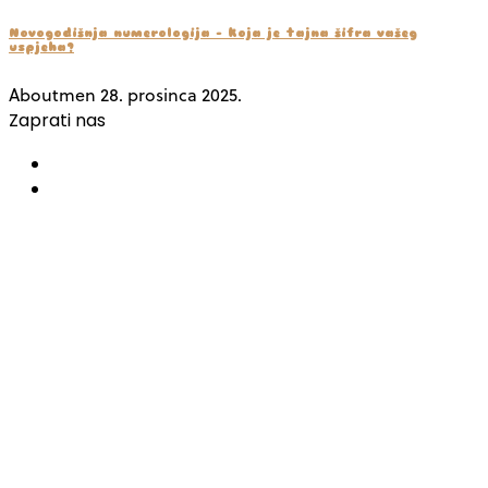
Novogodišnja numerologija – koja je tajna šifra vašeg
uspjeha?
Aboutmen
28. prosinca 2025.
Zaprati nas