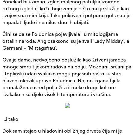
Ponekad bi uzimao izgled malenog patuljka iznimno
ružnog izgleda i kože boje zemlje – što mu je služilo kao
svojevrsna mimikrija. Tako prikriven i potpuno gol znao je
napadati ljude i nemilosrdno ih ubijati.
Čini se da se Poludnica pojavljivala i u mitologijama
ostalih naroda. Anglosaksonci su je zvali ‘Lady Midday’, a
Germani – ‘Mittagsfrau’.
Ova je dama, nedvojbeno poslužila kao žrtveni jarac za
mnoge smrti tijekom radova na polju. Moždani, srčani pa
i toplinski udari svakako mogu pojasniti zašto su stari
Slaveni okrivili upravo Poludnicu. No, rastrgana tijela
pronalažena usred polja žita ili neke druge kulture
svakako nisu djelo visokih temperatura i vrućina.
…i tako
Dok sam stajao u hladovini obližnjeg drveta čija mi je