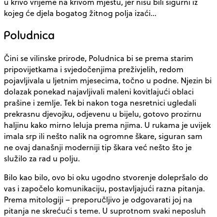
u krivo vrijeme na krivom mjestu, jer nisu bili sigurni iz
kojeg će djela bogatog žitnog polja izaći…
Poludnica
Čini se vilinske prirode, Poludnica bi se prema starim
pripovijetkama i svjedočenjima preživjelih, redom
pojavljivala u ljetnim mjesecima, točno u podne. Njezin bi
dolazak ponekad najavljivali maleni kovitlajući oblaci
prašine i zemlje. Tek bi nakon toga nesretnici ugledali
prekrasnu djevojku, odjevenu u bijelu, gotovo prozirnu
haljinu kako mirno leluja prema njima. U rukama je uvijek
imala srp ili nešto nalik na ogromne škare, siguran sam
ne ovaj današnji moderniji tip škara već nešto što je
služilo za rad u polju.
Bilo kao bilo, ovo bi oku ugodno stvorenje dolepršalo do
vas i započelo komunikaciju, postavljajući razna pitanja.
Prema mitologiji – preporučljivo je odgovarati joj na
pitanja ne skrećući s teme. U suprotnom svaki neposluh