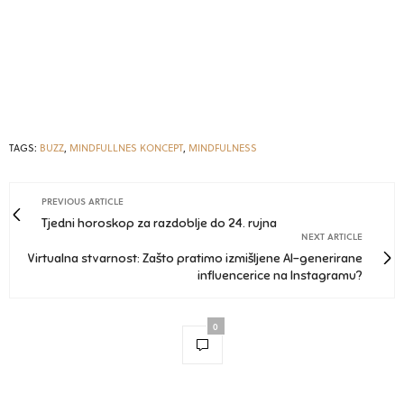
TAGS:
BUZZ
,
MINDFULLNES KONCEPT
,
MINDFULNESS
PREVIOUS ARTICLE
Tjedni horoskop za razdoblje do 24. rujna
NEXT ARTICLE
Virtualna stvarnost: Zašto pratimo izmišljene AI-generirane
influencerice na Instagramu?
0