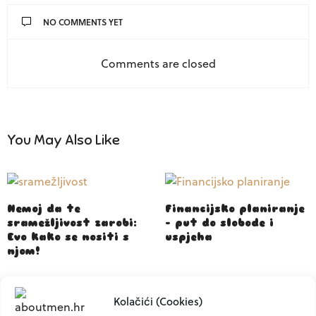
NO COMMENTS YET
Comments are closed
You May Also Like
Nemoj da te
Financijsko planiranje
sramežljivost zarobi:
– put do slobode i
Evo kako se nositi s
uspjeha
njom!
Kolačići (Cookies)