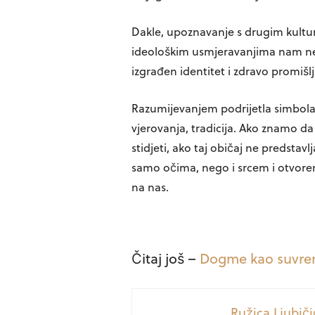
Dakle, upoznavanje s drugim kultur
ideološkim usmjeravanjima nam neć
izgrađen identitet i zdravo promišlj
Razumijevanjem podrijetla simbol
vjerovanja, tradicija. Ako znamo da 
stidjeti, ako taj običaj ne predstav
samo očima, nego i srcem i otvor
na nas.
Čitaj još –
Dogme kao suvre
Ružica Ljubiči