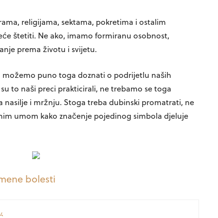
ama, religijama, sektama, pokretima i ostalim
e štetiti. Ne ako, imamo formiranu osobnost,
anje prema životu i svijetu.
a možemo puno toga doznati o podrijetlu naših
su to naši preci prakticirali, ne trebamo se toga
lja nasilje i mržnju. Stoga treba dubinski promatrati, ne
enim umom kako značenje pojedinog simbola djeluje
mene bolesti
ć