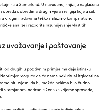
 pokojnika u Samerlend. U navedenoj knjizi je naglašena
obreda s obredima drugih vjera i religija koje u sebi
u u drugim radovima teško nalazimo komparativno
tičke analize i razborita razumijevanje vlastitih
uz uvažavanje i poštovanje
učiti od drugih u pozitivnim primjerima daje istinsku
 Naprimjer moguće da će nama neki ritual izgledati na
rebamo biti svjesni da bi, možda nekima bilo čudno
edi s tamjanom, naricanje žena za vrijeme sprovoda,
e.
e smo različiti i jedinstveni i naše individualne