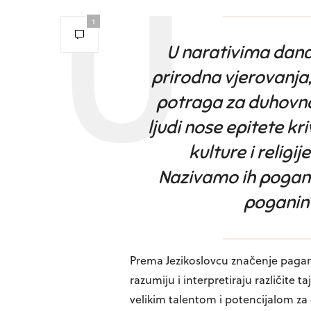
1
U narativima dana
prirodna vjerovanja
potraga za duhovnos
ljudi nose epitete kr
kulture i religi
Nazivamo ih poganim
poganin 
Prema Jezikoslovcu značenje paganizm
razumiju i interpretiraju različite t
velikim talentom i potencijalom za 