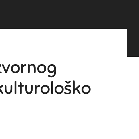
izvornog
kulturološko