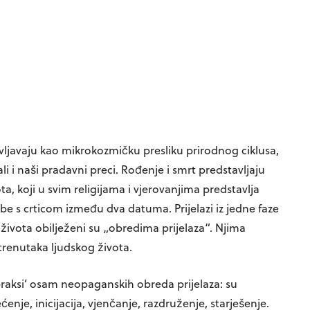
vljavaju kao mikrokozmičku presliku prirodnog ciklusa,
i i naši pradavni preci. Rođenje i smrt predstavljaju
, koji u svim religijama i vjerovanjima predstavlja
e s crticom između dva datuma. Prijelazi iz jedne faze
j života obilježeni su „obredima prijelaza“. Njima
trenutaka ljudskog života.
 praksi’ osam neopaganskih obreda prijelaza: su
je, inicijacija, vjenčanje, razdruženje, starješenje.