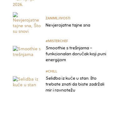
ZANIMLJIVOSTI
Nevjerojatne tajne sna
#MISTERCHEF
Smoothie s trešnjama –
funkcionalan doručak koji puni
energijom
#CHILL
Selidba iz kuće u stan: što
trebate znati da biste zadržali
mir i ravnotežu