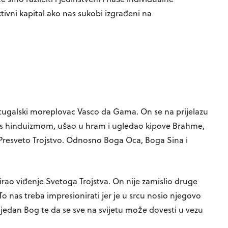
ivni kapital ako nas sukobi izgrađeni na
rtugalski moreplovac Vasco da Gama. On se na prijelazu
reo s hinduizmom, ušao u hram i ugledao kipove Brahme,
a Presveto Trojstvo. Odnosno Boga Oca, Boga Sina i
tirao viđenje Svetoga Trojstva. On nije zamislio druge
To nas treba impresionirati jer je u srcu nosio njegovo
 jedan Bog te da se sve na svijetu može dovesti u vezu