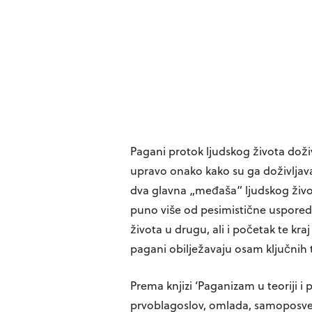
Pagani protok ljudskog života doži
upravo onako kako su ga doživljaval
dva glavna „međaša“ ljudskog života
puno više od pesimistične usporedb
života u drugu, ali i početak te kra
pagani obilježavaju osam ključnih 
Prema knjizi ‘Paganizam u teoriji i
prvoblagoslov, omlada, samoposvećen