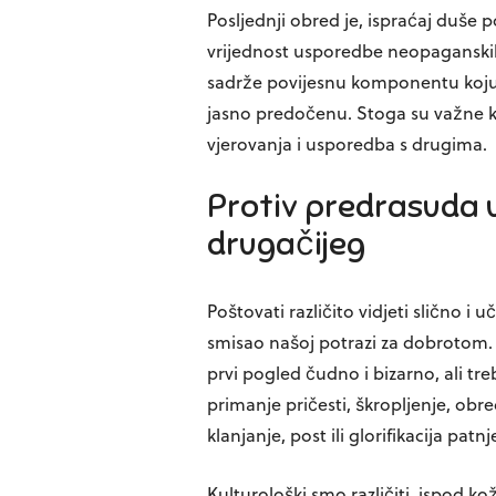
Posljednji obred je, ispraćaj duše
vrijednost usporedbe neopaganskih 
sadrže povijesnu komponentu koj
jasno predočenu. Stoga su važne kri
vjerovanja i usporedba s drugima.
Protiv predrasuda 
drugačijeg
Poštovati različito vidjeti slično i 
smisao našoj potrazi za dobrotom.
prvi pogled čudno i bizarno, ali t
primanje pričesti, škropljenje, obr
klanjanje, post ili glorifikacija patnj
Kulturološki smo različiti, ispod kož