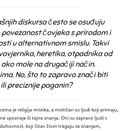
šnjih diskursa često se osuđuju
, povezanost čovjeka s prirodom i
ti u alternativnom smislu. Takvi
ivovjernika, heretika, otpadnika od
je ako mole na drugačiji način.
a. No, što to zapravo znači biti
ili preciznije paganin?
a je religija mistika, a mističari su ljudi koji primaju,
ajne spoznaje ili tajna znanja. Oni su zapravo ljudi s
duhovnost, koji čitav život tragaju za znanjem,