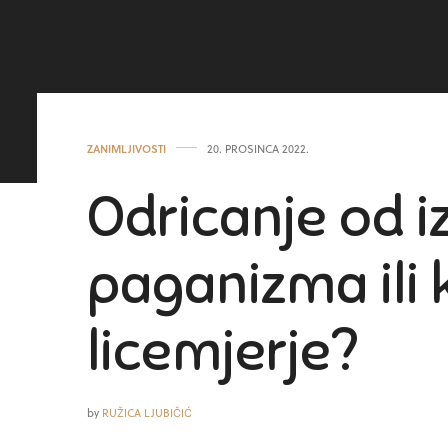
ZANIMLJIVOSTI
20. PROSINCA 2022.
Odricanje od 
paganizma ili 
licemjerje?
by
RUŽICA LJUBIČIĆ