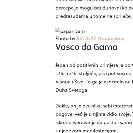
percepcije mogu biti duhovni kolekt
predrasudama u tome ne spriječe.
Photo by
RODNAE Productions
Vasco da Gama
Jedan od pozitivnih primjera je po
s 15. na 16. stoljeće, prvi put sus
Višnua i Šive, To ga je asociralo n
Duha Svetoga.
Dakle, on je ovu sliku sebi interpre
bogove, već je u njima vidio svoje. 
iskreno vjerovanje da postoji samo
s njegovom manifestacijom.