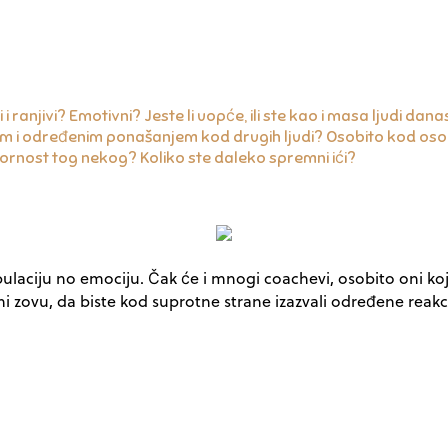
ni i ranjivi? Emotivni? Jeste li uopće, ili ste kao i masa ljudi 
om i određenim ponašanjem kod drugih ljudi? Osobito kod osob
zornost tog nekog? Koliko ste daleko spremni ići?
ulaciju no emociju. Čak će i mnogi coachevi, osobito oni ko
i zovu, da biste kod suprotne strane izazvali određene reakci