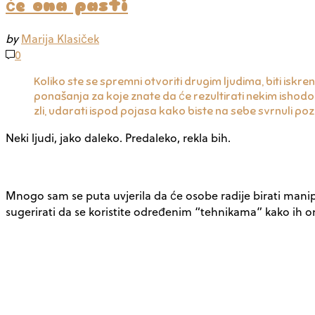
će ona pasti
by
Marija Klasiček
0
Koliko ste se spremni otvoriti drugim ljudima, biti iskre
ponašanja za koje znate da će rezultirati nekim ishod
zli, udarati ispod pojasa kako biste na sebe svrnuli po
Neki ljudi, jako daleko. Predaleko, rekla bih.
Mnogo sam se puta uvjerila da će osobe radije birati manip
sugerirati da se koristite određenim “tehnikama” kako ih on