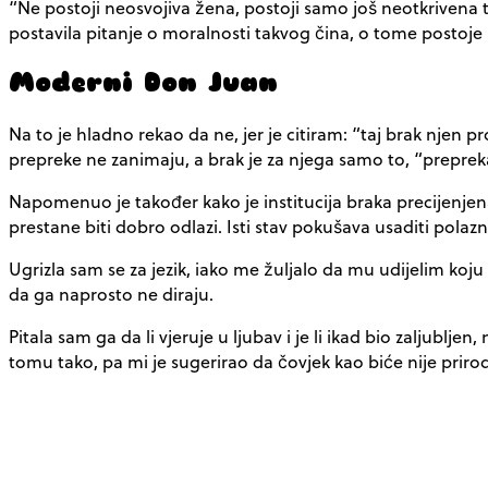
“Ne postoji neosvojiva žena, postoji samo još neotkrivena 
postavila pitanje o moralnosti takvog čina, o tome postoje 
Moderni Don Juan
Na to je hladno rekao da ne, jer je citiram: “taj brak njen 
prepreke ne zanimaju, a brak je za njega samo to, “preprek
Napomenuo je također kako je institucija braka precijenjena
prestane biti dobro odlazi. Isti stav pokušava usaditi polazn
Ugrizla sam se za jezik, iako me žuljalo da mu udijelim k
da ga naprosto ne diraju.
Pitala sam ga da li vjeruje u ljubav i je li ikad bio zaljubljen
tomu tako, pa mi je sugerirao da čovjek kao biće nije pri