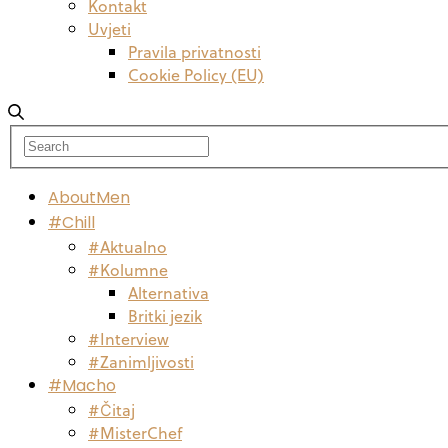
Kontakt
Uvjeti
Pravila privatnosti
Cookie Policy (EU)
AboutMen
#Chill
#Aktualno
#Kolumne
Alternativa
Britki jezik
#Interview
#Zanimljivosti
#Macho
#Čitaj
#MisterChef