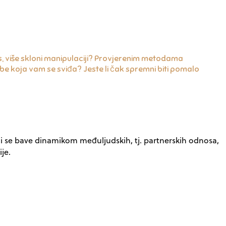
danas, više skloni manipulaciji? Provjerenim metodama
e koja vam se sviđa? Jeste li čak spremni biti pomalo
ji se bave dinamikom međuljudskih, tj. partnerskih odnosa,
je.