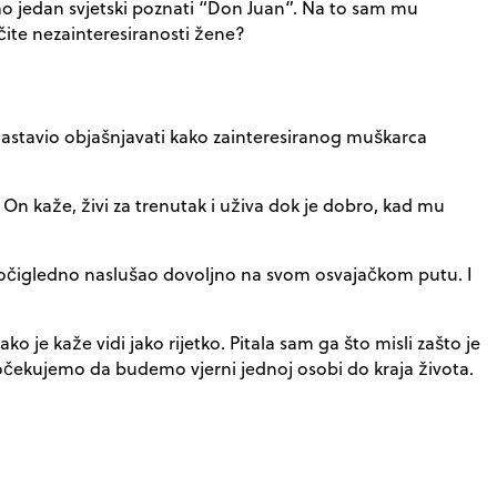
kao jedan svjetski poznati “Don Juan”. Na to sam mu
čite nezainteresiranosti žene?
e nastavio objašnjavati kako zainteresiranog muškarca
 On kaže, živi za trenutak i uživa dok je dobro, kad mu
se očigledno naslušao dovoljno na svom osvajačkom putu. I
iako je kaže vidi jako rijetko. Pitala sam ga što misli zašto je
očekujemo da budemo vjerni jednoj osobi do kraja života.