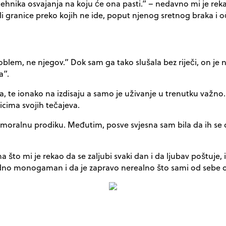
tehnika osvajanja na koju će ona pasti.” – nedavno mi je re
li granice preko kojih ne ide, poput njenog sretnog braka i o
problem, ne njegov.” Dok sam ga tako slušala bez riječi, on j
a”.
, te ionako na izdisaju a samo je uživanje u trenutku važno.
icima svojih tečajeva.
oju moralnu prodiku. Međutim, posve svjesna sam bila da ih 
, na što mi je rekao da se zaljubi svaki dan i da ljubav poštuje, 
rodno monogaman i da je zapravo nerealno što sami od sebe 