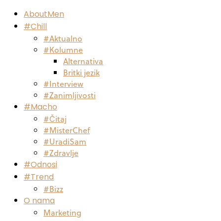
AboutMen
#Chill
#Aktualno
#Kolumne
Alternativa
Britki jezik
#Interview
#Zanimljivosti
#Macho
#Čitaj
#MisterChef
#UradiSam
#Zdravlje
#Odnosi
#Trend
#Bizz
O nama
Marketing