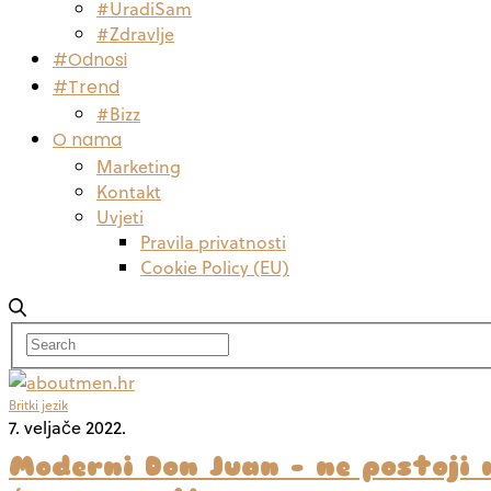
#UradiSam
#Zdravlje
#Odnosi
#Trend
#Bizz
O nama
Marketing
Kontakt
Uvjeti
Pravila privatnosti
Cookie Policy (EU)
Britki jezik
7. veljače 2022.
Moderni Don Juan – ne postoji 