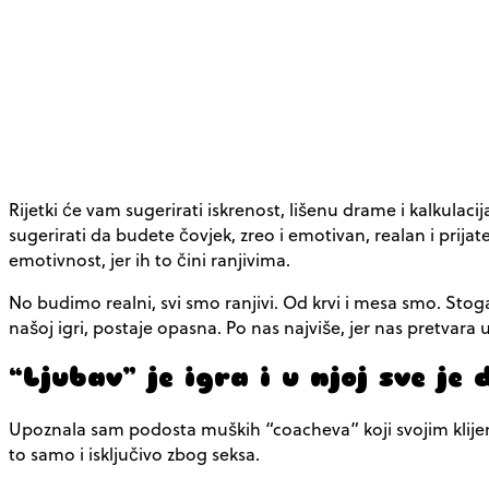
Rijetki će vam sugerirati iskrenost, lišenu drame i kalkula
sugerirati da budete čovjek, zreo i emotivan, realan i prijatel
emotivnost, jer ih to čini ranjivima.
No budimo realni, svi smo ranjivi. Od krvi i mesa smo. Sto
našoj igri, postaje opasna. Po nas najviše, jer nas pretvara
“Ljubav” je igra i u njoj sve je 
Upoznala sam podosta muških “coacheva” koji svojim klijent
to samo i isključivo zbog seksa.