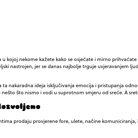
cija u kojoj nekome kažete kako se osjećate i mirno prihvaćat
jski nastrojen, jer se danas najbolje trguje uvjeravanjem ljudi 
ga ta nakaradna ideja isključivanja emocija i pristupanja od
 u nešto što nismo i vodi u suprotnom smjeru od sreće. A sretni
dozvoljeno
ima prodaju provjerene fore, ulete, načine komuniciranja, ig