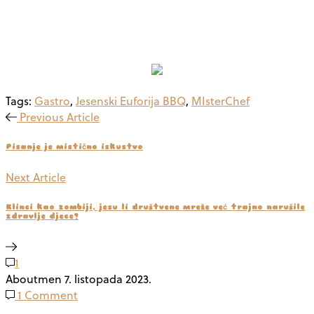
Tags:
Gastro
,
Jesenski Euforija BBQ
,
MIsterChef
Previous Article
Pisanje je mistično iskustvo
Next Article
Klinci kao zombiji, jesu li društvene mreže već trajno narušile
zdravlje djece?
1
Aboutmen
7. listopada 2023.
1 Comment