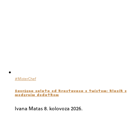
#MisterChef
Savršena salata od krastavaca s twistom: klasik s
modernim dodatkom
Ivana Matas
8. kolovoza 2026.