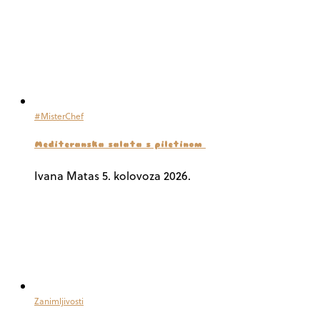
#MisterChef
Mediteranska salata s piletinom
Ivana Matas
5. kolovoza 2026.
Zanimljivosti