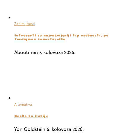
Zanimljivosti
Introverti su najrazvijeniji tip osobnosti, po
tvrdnjama znanstvenika
Aboutmen
7. kolovoza 2026.
Alternativa
Kasko za iluziju
Yon Goldstein
6. kolovoza 2026.