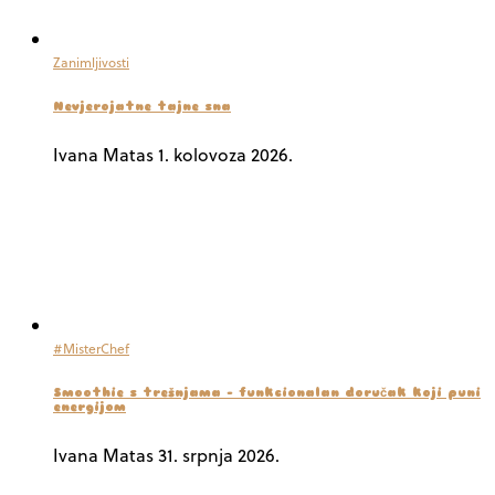
Zanimljivosti
Nevjerojatne tajne sna
Ivana Matas
1. kolovoza 2026.
#MisterChef
Smoothie s trešnjama – funkcionalan doručak koji puni
energijom
Ivana Matas
31. srpnja 2026.