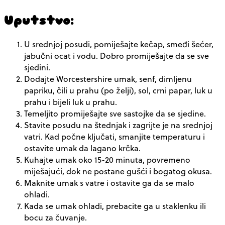
Uputstvo:
U srednjoj posudi, pomiješajte kečap, smeđi šećer,
jabučni ocat i vodu. Dobro promiješajte da se sve
sjedini.
Dodajte Worcestershire umak, senf, dimljenu
papriku, čili u prahu (po želji), sol, crni papar, luk u
prahu i bijeli luk u prahu.
Temeljito promiješajte sve sastojke da se sjedine.
Stavite posudu na štednjak i zagrijte je na srednjoj
vatri. Kad počne ključati, smanjite temperaturu i
ostavite umak da lagano krčka.
Kuhajte umak oko 15-20 minuta, povremeno
miješajući, dok ne postane gušći i bogatog okusa.
Maknite umak s vatre i ostavite ga da se malo
ohladi.
Kada se umak ohladi, prebacite ga u staklenku ili
bocu za čuvanje.