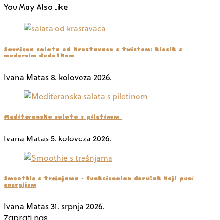
You May Also Like
Savršena salata od krastavaca s twistom: klasik s
modernim dodatkom
Ivana Matas
8. kolovoza 2026.
Mediteranska salata s piletinom
Ivana Matas
5. kolovoza 2026.
Smoothie s trešnjama – funkcionalan doručak koji puni
energijom
Ivana Matas
31. srpnja 2026.
Zaprati nas