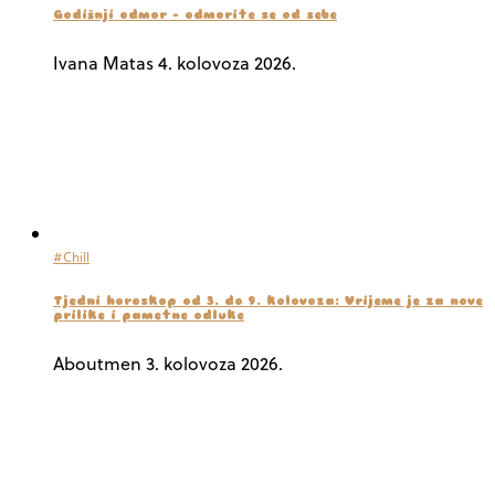
Godišnji odmor – odmorite se od sebe
Ivana Matas
4. kolovoza 2026.
#Chill
Tjedni horoskop od 3. do 9. kolovoza: Vrijeme je za nove
prilike i pametne odluke
Aboutmen
3. kolovoza 2026.