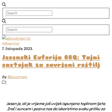
#MisterChef
7. listopada 2023.
Jesenski Euforija BBQ: Tajni
sastojak za savršeni roštilj
by
Aboutmen
1
Jesen je, ali je vrijeme još uvijek ispunjeno toplinom ljeta.
Zrači suncem i poziva nas da iskoristimo svaku priliku za