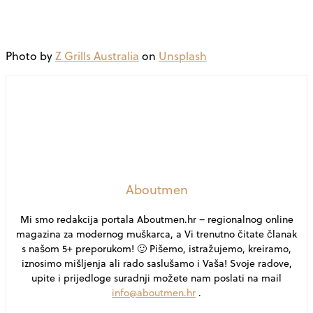
Photo by
Z Grills Australia
on
Unsplash
Aboutmen
Mi smo redakcija portala Aboutmen.hr – regionalnog online
magazina za modernog muškarca, a Vi trenutno čitate članak
s našom 5+ preporukom! 🙂 Pišemo, istražujemo, kreiramo,
iznosimo mišljenja ali rado saslušamo i Vaša! Svoje radove,
upite i prijedloge suradnji možete nam poslati na mail
info@aboutmen.hr
.