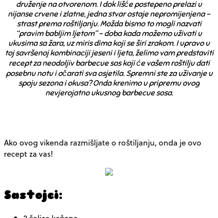
druženje na otvorenom. I dok lišće postepeno prelazi u
nijanse crvene i zlatne, jedna stvar ostaje nepromijenjena –
strast prema roštiljanju. Možda bismo to mogli nazvati
“pravim babljim ljetom” – doba kada možemo uživati u
ukusima sa žara, uz miris dima koji se širi zrakom. I upravo u
toj savršenoj kombinaciji jeseni i ljeta, želimo vam predstaviti
recept za neodoljiv barbecue sos koji će vašem roštilju dati
posebnu notu i očarati sva osjetila. Spremni ste za uživanje u
spoju sezona i okusa? Onda krenimo u pripremu ovog
nevjerojatno ukusnog barbecue sosa.
Ako ovog vikenda razmišljate o roštiljanju, onda je ovo
recept za vas!
Sastojci:
2 šalice kečapa