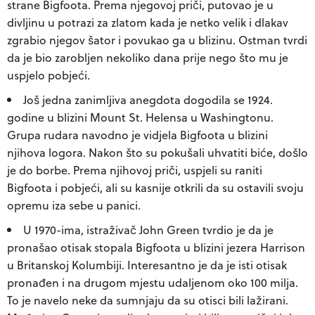
strane Bigfoota. Prema njegovoj priči, putovao je u
divljinu u potrazi za zlatom kada je netko velik i dlakav
zgrabio njegov šator i povukao ga u blizinu. Ostman tvrdi
da je bio zarobljen nekoliko dana prije nego što mu je
uspjelo pobjeći.
Još jedna zanimljiva anegdota dogodila se 1924.
godine u blizini Mount St. Helensa u Washingtonu.
Grupa rudara navodno je vidjela Bigfoota u blizini
njihova logora. Nakon što su pokušali uhvatiti biće, došlo
je do borbe. Prema njihovoj priči, uspjeli su raniti
Bigfoota i pobjeći, ali su kasnije otkrili da su ostavili svoju
opremu iza sebe u panici.
U 1970-ima, istraživač John Green tvrdio je da je
pronašao otisak stopala Bigfoota u blizini jezera Harrison
u Britanskoj Kolumbiji. Interesantno je da je isti otisak
pronađen i na drugom mjestu udaljenom oko 100 milja.
To je navelo neke da sumnjaju da su otisci bili lažirani.