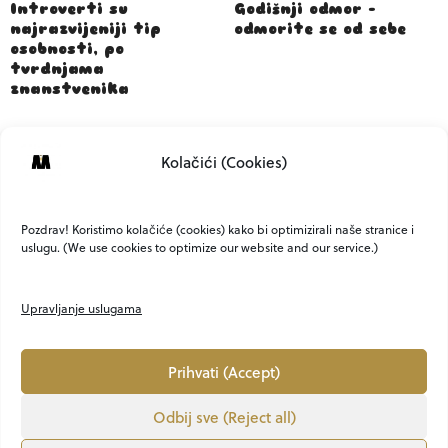
Introverti su
Godišnji odmor –
najrazvijeniji tip
odmorite se od sebe
osobnosti, po
tvrdnjama
znanstvenika
Kolačići (Cookies)
Nevjerojatne tajne sna
Pozdrav! Koristimo kolačiće (cookies) kako bi optimizirali naše stranice i
uslugu. (We use cookies to optimize our website and our service.)
Upravljanje uslugama
Prihvati (Accept)
Odbij sve (Reject all)
O NAMA
KONTAKT
MARKETING
PRIVATNOST
UVJETI