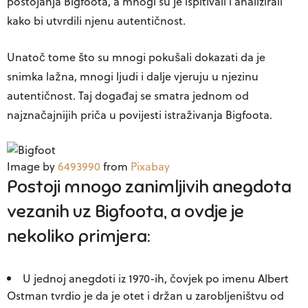
postojanja Bigfoota, a mnogi su je ispitivali i analizirali
kako bi utvrdili njenu autentičnost.
Unatoč tome što su mnogi pokušali dokazati da je
snimka lažna, mnogi ljudi i dalje vjeruju u njezinu
autentičnost. Taj događaj se smatra jednom od
najznačajnijih priča u povijesti istraživanja Bigfoota.
Image by
6493990
from
Pixabay
Postoji mnogo zanimljivih anegdota
vezanih uz Bigfoota, a ovdje je
nekoliko primjera:
U jednoj anegdoti iz 1970-ih, čovjek po imenu Albert
Ostman tvrdio je da je otet i držan u zarobljeništvu od