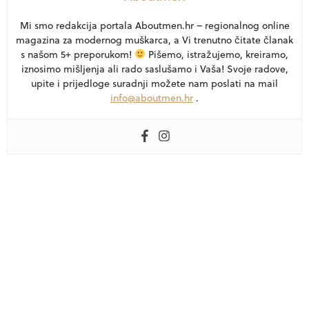
Mi smo redakcija portala Aboutmen.hr – regionalnog online
magazina za modernog muškarca, a Vi trenutno čitate članak
s našom 5+ preporukom!
Pišemo, istražujemo, kreiramo,
iznosimo mišljenja ali rado saslušamo i Vaša! Svoje radove,
upite i prijedloge suradnji možete nam poslati na mail
info@aboutmen.hr
.