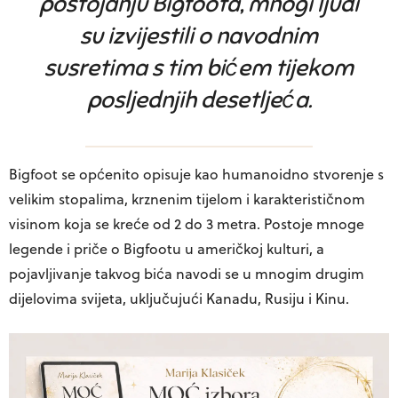
postojanju Bigfoota, mnogi ljudi
su izvijestili o navodnim
susretima s tim bićem tijekom
posljednjih desetljeća.
Bigfoot se općenito opisuje kao humanoidno stvorenje s
velikim stopalima, krznenim tijelom i karakterističnom
visinom koja se kreće od 2 do 3 metra. Postoje mnoge
legende i priče o Bigfootu u američkoj kulturi, a
pojavljivanje takvog bića navodi se u mnogim drugim
dijelovima svijeta, uključujući Kanadu, Rusiju i Kinu.