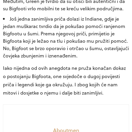
Međutim, Green je tvrdio da su otisci bili autentični i da
su Bigfooti vrlo mobilni te se kreću velikim područjima.
Još jedna zanimljiva priča dolazi iz Indiane, gdje je
jedan muškarac tvrdio da je pokušao pomoći ranjenom
Bigfootu u šumi. Prema njegovoj priči, primijetio je
Bigfoota koji je ležao na tlu i pokušao mu pružiti pomoć.
No, Bigfoot se brzo oporavio i otrčao u šumu, ostavljajući
čovjeka zbunjenim i iznenađenim.
Iako nijedna od ovih anegdota ne pruža konačan dokaz
o postojanju Bigfoota, one svjedoče o dugoj povijesti
priča i legendi koje ga okružuju. I zbog kojih će nam
mitovi i dosjetke o njemu i dalje biti zanimljivi.
Aboutmen