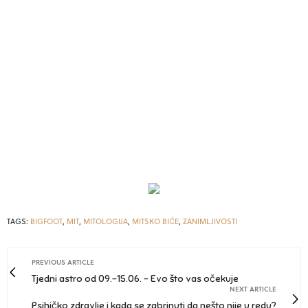
TAGS:
BIGFOOT
,
MIT
,
MITOLOGIJA
,
MITSKO BIĆE
,
ZANIMLJIVOSTI
PREVIOUS ARTICLE
Tjedni astro od 09.-15.06. - Evo što vas očekuje
NEXT ARTICLE
Psihičko zdravlje i kada se zabrinuti da nešto nije u redu?